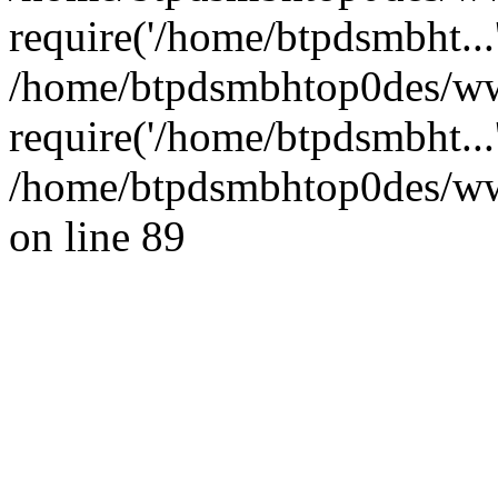
require('/home/btpdsmbht...
/home/btpdsmbhtop0des/ww
require('/home/btpdsmbht...
/home/btpdsmbhtop0des/www
on line 89