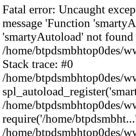
Fatal error: Uncaught excep
message 'Function 'smartyA
'smartyAutoload' not found 
/home/btpdsmbhtop0des/www
Stack trace: #0
/home/btpdsmbhtop0des/www
spl_autoload_register('smar
/home/btpdsmbhtop0des/www
require('/home/btpdsmbht...
/home/btpdsmbhtop0des/www